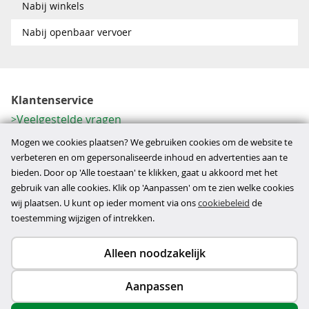
Nabij winkels
Nabij openbaar vervoer
Klantenservice
Veelgestelde vragen
Contactformulier
Mogen we cookies plaatsen? We gebruiken cookies om de website te
Herroeping
verbeteren en om gepersonaliseerde inhoud en advertenties aan te
bieden. Door op 'Alle toestaan' te klikken, gaat u akkoord met het
Over ons
gebruik van alle cookies. Klik op 'Aanpassen' om te zien welke cookies
Bedrijfsgegevens
wij plaatsen. U kunt op ieder moment via ons
cookiebeleid
de
Werkwijze
toestemming wijzigen of intrekken.
Alleen noodzakelijk
Copyright © 2026
Aanpassen
disclaimer
privacy- en cookiebeleid