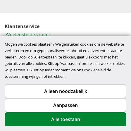
Klantenservice
Veelgestelde vragen
Contactformulier
Mogen we cookies plaatsen? We gebruiken cookies om de website te
Herroeping
verbeteren en om gepersonaliseerde inhoud en advertenties aan te
bieden. Door op 'Alle toestaan' te klikken, gaat u akkoord met het
Over ons
gebruik van alle cookies. Klik op 'Aanpassen' om te zien welke cookies
Bedrijfsgegevens
wij plaatsen. U kunt op ieder moment via ons
cookiebeleid
de
Werkwijze
toestemming wijzigen of intrekken.
Alleen noodzakelijk
Copyright © 2026
Aanpassen
disclaimer
privacy- en cookiebeleid
Alle toestaan
algemene voorwaarden