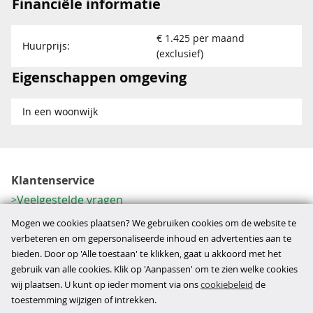
Financiële informatie
€ 1.425 per maand
Huurprijs:
(exclusief)
Eigenschappen omgeving
In een woonwijk
Klantenservice
Veelgestelde vragen
Contactformulier
Mogen we cookies plaatsen? We gebruiken cookies om de website te
Herroeping
verbeteren en om gepersonaliseerde inhoud en advertenties aan te
bieden. Door op 'Alle toestaan' te klikken, gaat u akkoord met het
Over ons
gebruik van alle cookies. Klik op 'Aanpassen' om te zien welke cookies
Bedrijfsgegevens
wij plaatsen. U kunt op ieder moment via ons
cookiebeleid
de
Werkwijze
toestemming wijzigen of intrekken.