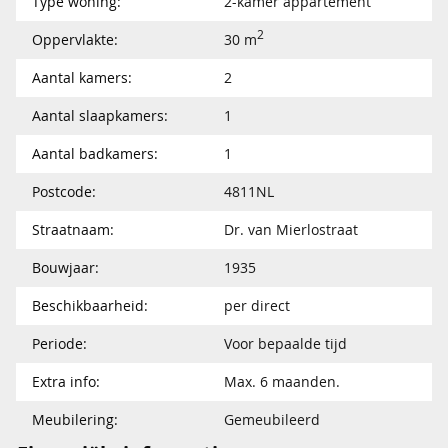
Type woning:
2-kamer appartement
2
Oppervlakte:
30 m
Aantal kamers:
2
Aantal slaapkamers:
1
Aantal badkamers:
1
Postcode:
4811NL
Straatnaam:
Dr. van Mierlostraat
Bouwjaar:
1935
Beschikbaarheid:
per direct
Periode:
Voor bepaalde tijd
Extra info:
Max. 6 maanden.
Meubilering:
Gemeubileerd