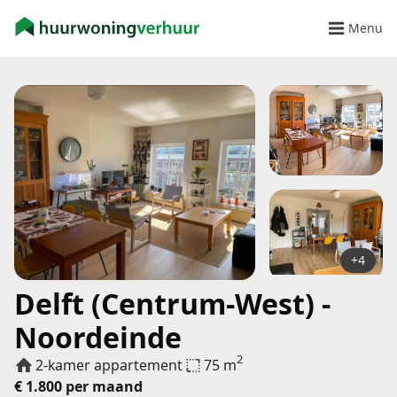
Menu
+4
Delft (Centrum-West) -
Noordeinde
2
2-kamer appartement
75 m
€ 1.800 per maand