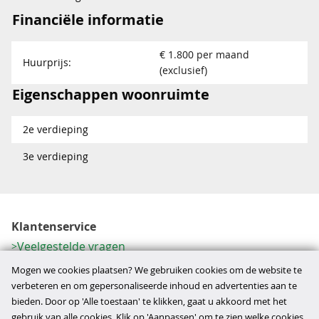
Financiële informatie
€ 1.800 per maand
Huurprijs:
(exclusief)
Eigenschappen woonruimte
2e verdieping
3e verdieping
Klantenservice
Veelgestelde vragen
Contactformulier
Mogen we cookies plaatsen? We gebruiken cookies om de website te
Herroeping
verbeteren en om gepersonaliseerde inhoud en advertenties aan te
bieden. Door op 'Alle toestaan' te klikken, gaat u akkoord met het
Over ons
gebruik van alle cookies. Klik op 'Aanpassen' om te zien welke cookies