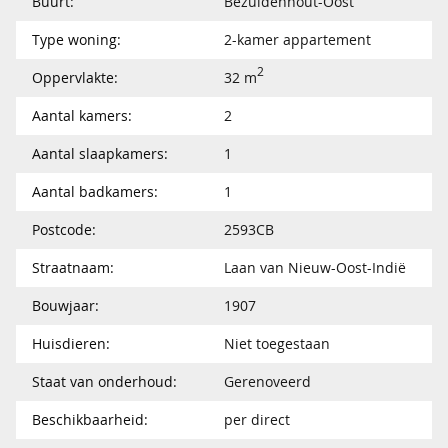
Buurt:
Bezuidenhout-Oost
Type woning:
2-kamer appartement
2
Oppervlakte:
32 m
Aantal kamers:
2
Aantal slaapkamers:
1
Aantal badkamers:
1
Postcode:
2593CB
Straatnaam:
Laan van Nieuw-Oost-Indië
Bouwjaar:
1907
Huisdieren:
Niet toegestaan
Staat van onderhoud:
Gerenoveerd
Beschikbaarheid:
per direct