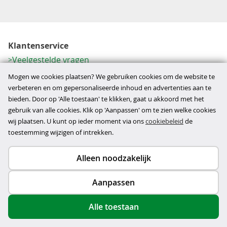
Klantenservice
Veelgestelde vragen
Contactformulier
Mogen we cookies plaatsen? We gebruiken cookies om de website te
Herroeping
verbeteren en om gepersonaliseerde inhoud en advertenties aan te
bieden. Door op 'Alle toestaan' te klikken, gaat u akkoord met het
Over ons
gebruik van alle cookies. Klik op 'Aanpassen' om te zien welke cookies
Bedrijfsgegevens
wij plaatsen. U kunt op ieder moment via ons
cookiebeleid
de
Werkwijze
toestemming wijzigen of intrekken.
Alleen noodzakelijk
Copyright © 2026
Aanpassen
disclaimer
privacy- en cookiebeleid
Alle toestaan
algemene voorwaarden