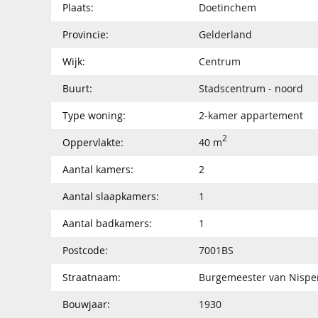
Plaats:
Doetinchem
Provincie:
Gelderland
Wijk:
Centrum
Buurt:
Stadscentrum - noord
Type woning:
2-kamer appartement
2
Oppervlakte:
40 m
Aantal kamers:
2
Aantal slaapkamers:
1
Aantal badkamers:
1
Postcode:
7001BS
Straatnaam:
Burgemeester van Nispe
Bouwjaar:
1930