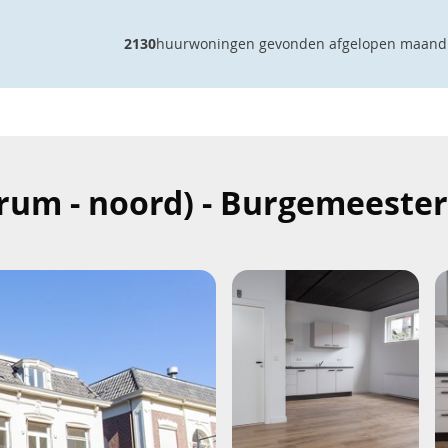
2130
huurwoningen gevonden afgelopen maand
um - noord) - Burgemeester