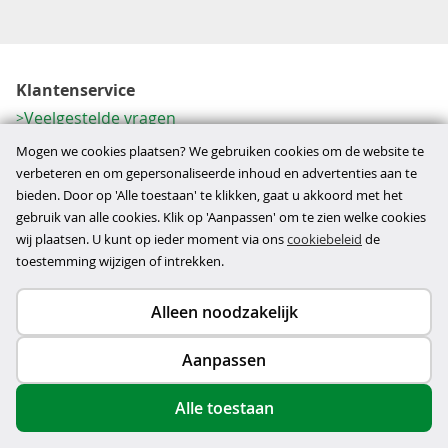
Klantenservice
Veelgestelde vragen
Contactformulier
Mogen we cookies plaatsen? We gebruiken cookies om de website te
Herroeping
verbeteren en om gepersonaliseerde inhoud en advertenties aan te
bieden. Door op 'Alle toestaan' te klikken, gaat u akkoord met het
Over ons
gebruik van alle cookies. Klik op 'Aanpassen' om te zien welke cookies
Bedrijfsgegevens
wij plaatsen. U kunt op ieder moment via ons
cookiebeleid
de
Werkwijze
toestemming wijzigen of intrekken.
Alleen noodzakelijk
Copyright © 2026
Aanpassen
disclaimer
privacy- en cookiebeleid
Alle toestaan
algemene voorwaarden