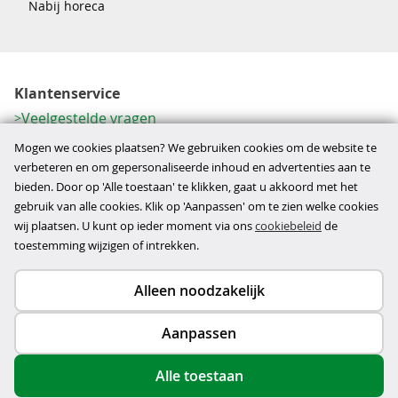
Nabij horeca
Klantenservice
Veelgestelde vragen
Contactformulier
Mogen we cookies plaatsen? We gebruiken cookies om de website te
Herroeping
verbeteren en om gepersonaliseerde inhoud en advertenties aan te
bieden. Door op 'Alle toestaan' te klikken, gaat u akkoord met het
Over ons
gebruik van alle cookies. Klik op 'Aanpassen' om te zien welke cookies
Bedrijfsgegevens
wij plaatsen. U kunt op ieder moment via ons
cookiebeleid
de
Werkwijze
toestemming wijzigen of intrekken.
Alleen noodzakelijk
Copyright © 2026
Aanpassen
disclaimer
privacy- en cookiebeleid
Alle toestaan
algemene voorwaarden