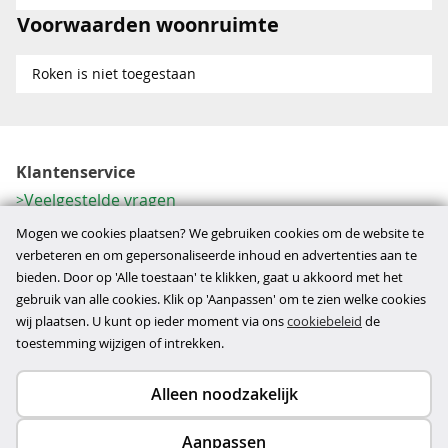
Voorwaarden woonruimte
Roken is niet toegestaan
Klantenservice
Veelgestelde vragen
Contactformulier
Mogen we cookies plaatsen? We gebruiken cookies om de website te
Herroeping
verbeteren en om gepersonaliseerde inhoud en advertenties aan te
bieden. Door op 'Alle toestaan' te klikken, gaat u akkoord met het
Over ons
gebruik van alle cookies. Klik op 'Aanpassen' om te zien welke cookies
Bedrijfsgegevens
wij plaatsen. U kunt op ieder moment via ons
cookiebeleid
de
Werkwijze
toestemming wijzigen of intrekken.
Alleen noodzakelijk
Copyright © 2026
Aanpassen
disclaimer