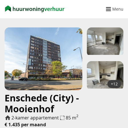
Menu
+12
Enschede (City) -
Mooienhof
2
2-kamer appartement
85 m
€ 1.435 per maand