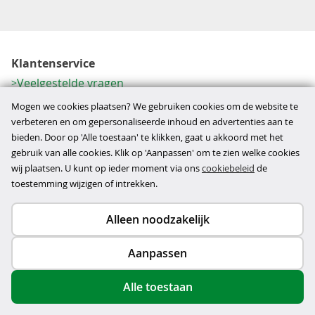
Klantenservice
Veelgestelde vragen
Contactformulier
Mogen we cookies plaatsen? We gebruiken cookies om de website te
Herroeping
verbeteren en om gepersonaliseerde inhoud en advertenties aan te
bieden. Door op 'Alle toestaan' te klikken, gaat u akkoord met het
Over ons
gebruik van alle cookies. Klik op 'Aanpassen' om te zien welke cookies
Bedrijfsgegevens
wij plaatsen. U kunt op ieder moment via ons
cookiebeleid
de
Werkwijze
toestemming wijzigen of intrekken.
Alleen noodzakelijk
Copyright © 2026
Aanpassen
disclaimer
privacy- en cookiebeleid
Alle toestaan
algemene voorwaarden