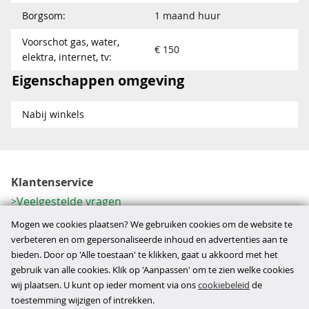
Borgsom:
1 maand huur
Voorschot gas, water,
€ 150
elektra, internet, tv:
Eigenschappen omgeving
Nabij winkels
Klantenservice
Veelgestelde vragen
Contactformulier
Mogen we cookies plaatsen? We gebruiken cookies om de website te
Herroeping
verbeteren en om gepersonaliseerde inhoud en advertenties aan te
bieden. Door op 'Alle toestaan' te klikken, gaat u akkoord met het
Over ons
gebruik van alle cookies. Klik op 'Aanpassen' om te zien welke cookies
Bedrijfsgegevens
wij plaatsen. U kunt op ieder moment via ons
cookiebeleid
de
Werkwijze
toestemming wijzigen of intrekken.