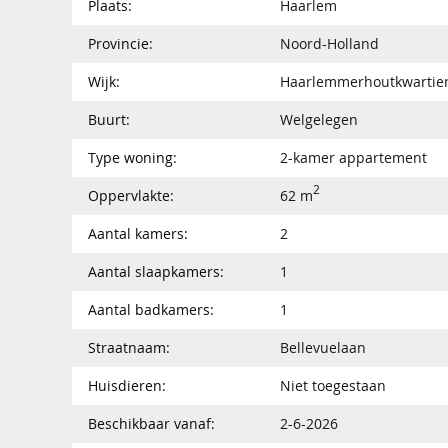
Plaats:
Haarlem
Provincie:
Noord-Holland
Wijk:
Haarlemmerhoutkwartie
Buurt:
Welgelegen
Type woning:
2-kamer appartement
2
Oppervlakte:
62 m
Aantal kamers:
2
Aantal slaapkamers:
1
Aantal badkamers:
1
Straatnaam:
Bellevuelaan
Huisdieren:
Niet toegestaan
Beschikbaar vanaf:
2-6-2026