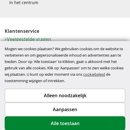
In het centrum
Klantenservice
Veelgestelde vragen
Contactformulier
Mogen we cookies plaatsen? We gebruiken cookies om de website te
Herroeping
verbeteren en om gepersonaliseerde inhoud en advertenties aan te
bieden. Door op 'Alle toestaan' te klikken, gaat u akkoord met het
Over ons
gebruik van alle cookies. Klik op 'Aanpassen' om te zien welke cookies
Bedrijfsgegevens
wij plaatsen. U kunt op ieder moment via ons
cookiebeleid
de
Werkwijze
toestemming wijzigen of intrekken.
Alleen noodzakelijk
Copyright © 2026
Aanpassen
disclaimer
privacy- en cookiebeleid
Alle toestaan
algemene voorwaarden