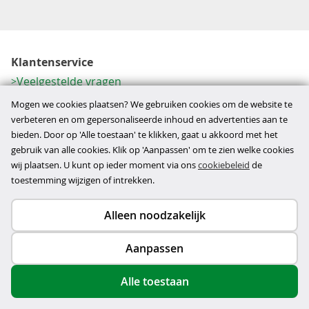
Klantenservice
Veelgestelde vragen
Contactformulier
Mogen we cookies plaatsen? We gebruiken cookies om de website te
Herroeping
verbeteren en om gepersonaliseerde inhoud en advertenties aan te
bieden. Door op 'Alle toestaan' te klikken, gaat u akkoord met het
Over ons
gebruik van alle cookies. Klik op 'Aanpassen' om te zien welke cookies
Bedrijfsgegevens
wij plaatsen. U kunt op ieder moment via ons
cookiebeleid
de
Werkwijze
toestemming wijzigen of intrekken.
Alleen noodzakelijk
Copyright © 2026
Aanpassen
disclaimer
privacy- en cookiebeleid
Alle toestaan
algemene voorwaarden