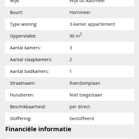
Wijk:
Wijk 00 Aalsmeer
Buurt:
Hornmeer
Type woning:
3-kamer appartement
2
Oppervlakte:
90 m
Aantal kamers:
3
Aantal slaapkamers:
2
Aantal badkamers:
1
Straatnaam:
Roerdomplaan
Huisdieren:
Niet toegestaan
Beschikbaarheid:
per direct
Stoffering:
Gestoffeerd
Financiële informatie