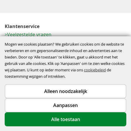
Klantenservice
Veelgestelde vragen
Contactformulier
Mogen we cookies plaatsen? We gebruiken cookies om de website te
Herroeping
verbeteren en om gepersonaliseerde inhoud en advertenties aan te
bieden. Door op 'Alle toestaan' te klikken, gaat u akkoord met het
Over ons
gebruik van alle cookies. Klik op 'Aanpassen' om te zien welke cookies
Bedrijfsgegevens
wij plaatsen. U kunt op ieder moment via ons
cookiebeleid
de
Werkwijze
toestemming wijzigen of intrekken.
Alleen noodzakelijk
Copyright © 2026
Aanpassen
disclaimer
privacy- en cookiebeleid
Alle toestaan
algemene voorwaarden