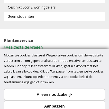
Geschikt voor 2 woningdelers
Geen studenten
Klantenservice
Veelgestelde vragen
Contactformulier
Mogen we cookies plaatsen? We gebruiken cookies om de website te
Herroeping
verbeteren en om gepersonaliseerde inhoud en advertenties aan te
bieden. Door op 'Alle toestaan' te klikken, gaat u akkoord met het
Over ons
gebruik van alle cookies. Klik op 'Aanpassen' om te zien welke cookies
Bedrijfsgegevens
wij plaatsen. U kunt op ieder moment via ons
cookiebeleid
de
Werkwijze
toestemming wijzigen of intrekken.
Alleen noodzakelijk
Copyright © 2026
Aanpassen
disclaimer