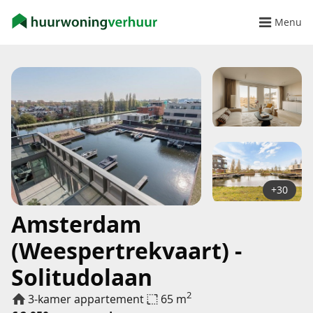
Menu
+30
Amsterdam
(Weespertrekvaart) -
Solitudolaan
2
3-kamer appartement
65 m