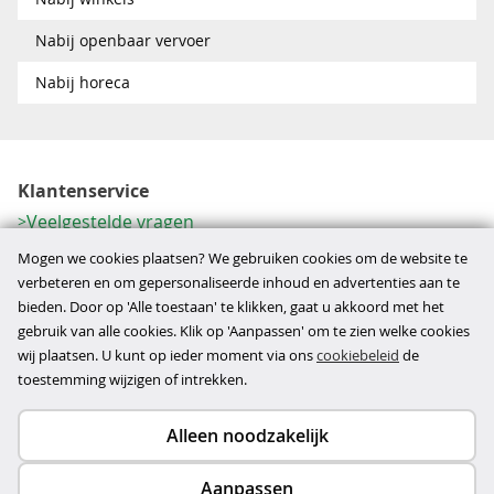
Nabij openbaar vervoer
Nabij horeca
Klantenservice
Veelgestelde vragen
Contactformulier
Mogen we cookies plaatsen? We gebruiken cookies om de website te
Herroeping
verbeteren en om gepersonaliseerde inhoud en advertenties aan te
bieden. Door op 'Alle toestaan' te klikken, gaat u akkoord met het
Over ons
gebruik van alle cookies. Klik op 'Aanpassen' om te zien welke cookies
Bedrijfsgegevens
wij plaatsen. U kunt op ieder moment via ons
cookiebeleid
de
Werkwijze
toestemming wijzigen of intrekken.
Alleen noodzakelijk
Copyright © 2026
Aanpassen
disclaimer