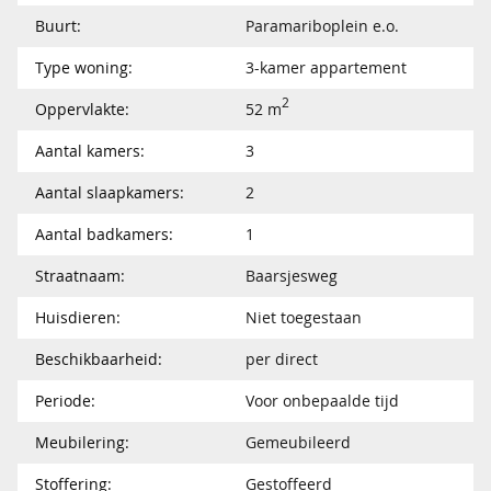
Buurt:
Paramariboplein e.o.
Type woning:
3-kamer appartement
2
Oppervlakte:
52 m
Aantal kamers:
3
Aantal slaapkamers:
2
Aantal badkamers:
1
Straatnaam:
Baarsjesweg
Huisdieren:
Niet toegestaan
Beschikbaarheid:
per direct
Periode:
Voor onbepaalde tijd
Meubilering:
Gemeubileerd
Stoffering:
Gestoffeerd