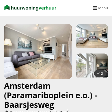
Menu
+12
Amsterdam
(Paramariboplein e.o.) -
Baarsjesweg
2