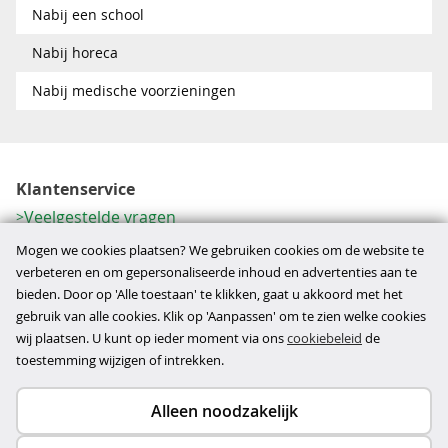
Nabij een school
Nabij horeca
Nabij medische voorzieningen
Klantenservice
Veelgestelde vragen
Contactformulier
Mogen we cookies plaatsen? We gebruiken cookies om de website te
Herroeping
verbeteren en om gepersonaliseerde inhoud en advertenties aan te
bieden. Door op 'Alle toestaan' te klikken, gaat u akkoord met het
Over ons
gebruik van alle cookies. Klik op 'Aanpassen' om te zien welke cookies
Bedrijfsgegevens
wij plaatsen. U kunt op ieder moment via ons
cookiebeleid
de
Werkwijze
toestemming wijzigen of intrekken.
Alleen noodzakelijk
Copyright © 2026