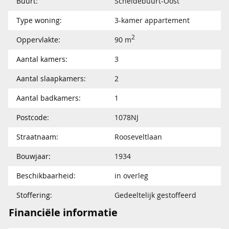
Buurt:
Scheldebuurt-Oost
Type woning:
3-kamer appartement
2
Oppervlakte:
90 m
Aantal kamers:
3
Aantal slaapkamers:
2
Aantal badkamers:
1
Postcode:
1078NJ
Straatnaam:
Rooseveltlaan
Bouwjaar:
1934
Beschikbaarheid:
in overleg
Stoffering:
Gedeeltelijk gestoffeerd
Financiële informatie