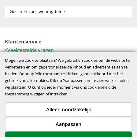
Geschikt voor woningdelers
Klantenservice
Veelgestelde vragen
Contactformulier
Mogen we cookies plaatsen? We gebruiken cookies om de website te
Herroeping
verbeteren en om gepersonaliseerde inhoud en advertenties aan te
bieden. Door op 'Alle toestaan' te klikken, gaat u akkoord met het
Over ons
gebruik van alle cookies. Klik op 'Aanpassen' om te zien welke cookies
Bedrijfsgegevens
wij plaatsen. U kunt op ieder moment via ons
cookiebeleid
de
Werkwijze
toestemming wijzigen of intrekken.
Alleen noodzakelijk
Copyright © 2026
Aanpassen
disclaimer
privacy- en cookiebeleid