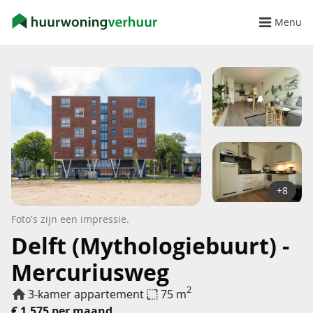
Menu
+8
Foto's zijn een impressie.
Delft (Mythologiebuurt) -
Mercuriusweg
2
3-kamer appartement
75 m
€ 1.575 per maand