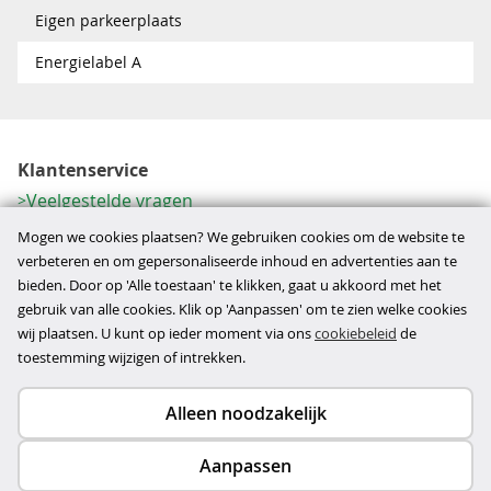
Eigen parkeerplaats
Energielabel A
Klantenservice
Veelgestelde vragen
Contactformulier
Mogen we cookies plaatsen? We gebruiken cookies om de website te
Herroeping
verbeteren en om gepersonaliseerde inhoud en advertenties aan te
bieden. Door op 'Alle toestaan' te klikken, gaat u akkoord met het
Over ons
gebruik van alle cookies. Klik op 'Aanpassen' om te zien welke cookies
Bedrijfsgegevens
wij plaatsen. U kunt op ieder moment via ons
cookiebeleid
de
Werkwijze
toestemming wijzigen of intrekken.
Alleen noodzakelijk
Copyright © 2026
Aanpassen
disclaimer