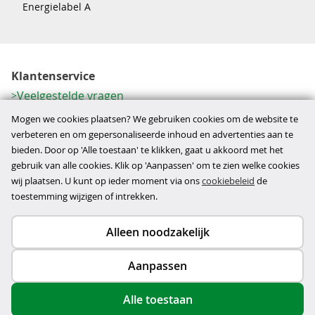
Energielabel A
Klantenservice
Veelgestelde vragen
Contactformulier
Mogen we cookies plaatsen? We gebruiken cookies om de website te
Herroeping
verbeteren en om gepersonaliseerde inhoud en advertenties aan te
bieden. Door op 'Alle toestaan' te klikken, gaat u akkoord met het
Over ons
gebruik van alle cookies. Klik op 'Aanpassen' om te zien welke cookies
Bedrijfsgegevens
wij plaatsen. U kunt op ieder moment via ons
cookiebeleid
de
Werkwijze
toestemming wijzigen of intrekken.
Alleen noodzakelijk
Copyright © 2026
Aanpassen
disclaimer
privacy- en cookiebeleid
Alle toestaan
algemene voorwaarden