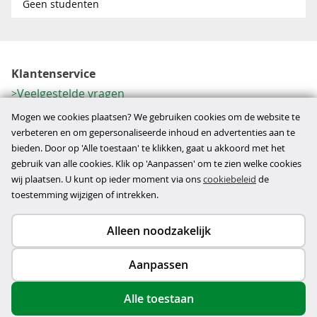
Geen studenten
Klantenservice
Veelgestelde vragen
Contactformulier
Mogen we cookies plaatsen? We gebruiken cookies om de website te
Herroeping
verbeteren en om gepersonaliseerde inhoud en advertenties aan te
bieden. Door op 'Alle toestaan' te klikken, gaat u akkoord met het
Over ons
gebruik van alle cookies. Klik op 'Aanpassen' om te zien welke cookies
Bedrijfsgegevens
wij plaatsen. U kunt op ieder moment via ons
cookiebeleid
de
Werkwijze
toestemming wijzigen of intrekken.
Alleen noodzakelijk
Copyright © 2026
Aanpassen
disclaimer
privacy- en cookiebeleid
Alle toestaan
algemene voorwaarden