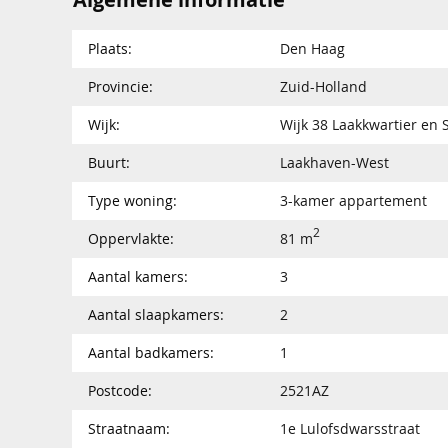
Plaats:
Den Haag
Provincie:
Zuid-Holland
Wijk:
Wijk 38 Laakkwartier en 
Buurt:
Laakhaven-West
Type woning:
3-kamer appartement
2
Oppervlakte:
81 m
Aantal kamers:
3
Aantal slaapkamers:
2
Aantal badkamers:
1
Postcode:
2521AZ
Straatnaam:
1e Lulofsdwarsstraat