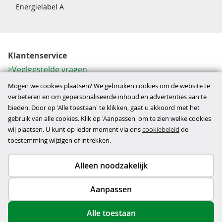
Energielabel A
Klantenservice
Veelgestelde vragen
Contactformulier
Mogen we cookies plaatsen? We gebruiken cookies om de website te
Herroeping
verbeteren en om gepersonaliseerde inhoud en advertenties aan te
bieden. Door op 'Alle toestaan' te klikken, gaat u akkoord met het
Over ons
gebruik van alle cookies. Klik op 'Aanpassen' om te zien welke cookies
Bedrijfsgegevens
wij plaatsen. U kunt op ieder moment via ons
cookiebeleid
de
Werkwijze
toestemming wijzigen of intrekken.
Alleen noodzakelijk
Copyright © 2026
Aanpassen
disclaimer
privacy- en cookiebeleid
Alle toestaan
algemene voorwaarden