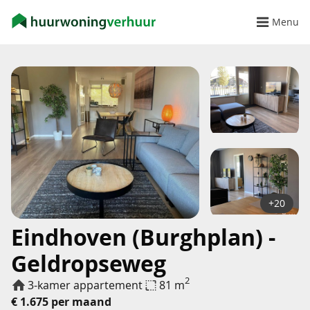
Menu
+20
Eindhoven (Burghplan) -
Geldropseweg
2
3-kamer appartement
81 m
€ 1.675 per maand