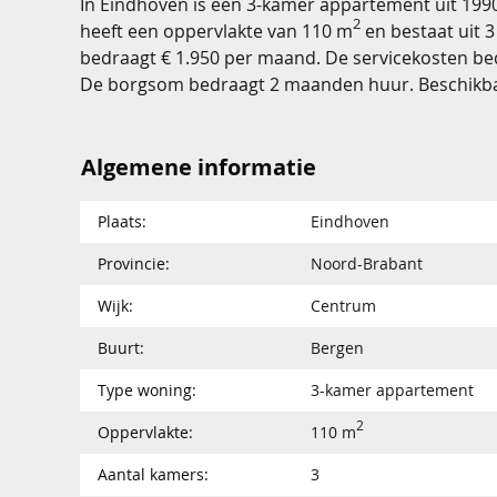
In Eindhoven is een 3-kamer appartement uit 199
2
heeft een oppervlakte van 110 m
en bestaat uit 3
bedraagt € 1.950 per maand. De servicekosten b
De borgsom bedraagt 2 maanden huur. Beschikbaa
Algemene informatie
Plaats:
Eindhoven
Provincie:
Noord-Brabant
Wijk:
Centrum
Buurt:
Bergen
Type woning:
3-kamer appartement
2
Oppervlakte:
110 m
Aantal kamers:
3