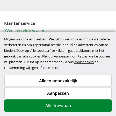
Klantenservice
Veelgestelde vragen
Contactformulier
Mogen we cookies plaatsen? We gebruiken cookies om de website te
Herroeping
verbeteren en om gepersonaliseerde inhoud en advertenties aan te
bieden. Door op 'Alle toestaan' te klikken, gaat u akkoord met het
Over ons
gebruik van alle cookies. Klik op 'Aanpassen' om te zien welke cookies
Bedrijfsgegevens
wij plaatsen. U kunt op ieder moment via ons
cookiebeleid
de
Werkwijze
toestemming wijzigen of intrekken.
Alleen noodzakelijk
Copyright © 2026
Aanpassen
disclaimer
privacy- en cookiebeleid
Alle toestaan
algemene voorwaarden