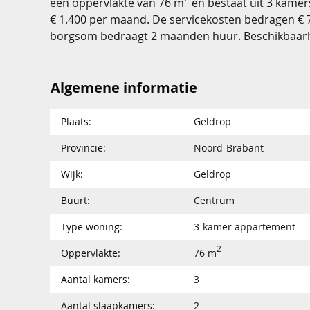
een oppervlakte van 76 m
en bestaat uit 3 kamer
€ 1.400 per maand. De servicekosten bedragen €
borgsom bedraagt 2 maanden huur. Beschikbaarhei
Algemene informatie
Plaats:
Geldrop
Provincie:
Noord-Brabant
Wijk:
Geldrop
Buurt:
Centrum
Type woning:
3-kamer appartement
2
Oppervlakte:
76 m
Aantal kamers:
3
Aantal slaapkamers:
2