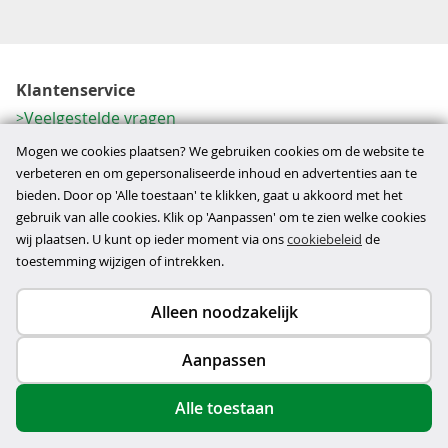
Klantenservice
Veelgestelde vragen
Contactformulier
Mogen we cookies plaatsen? We gebruiken cookies om de website te
Herroeping
verbeteren en om gepersonaliseerde inhoud en advertenties aan te
bieden. Door op 'Alle toestaan' te klikken, gaat u akkoord met het
Over ons
gebruik van alle cookies. Klik op 'Aanpassen' om te zien welke cookies
Bedrijfsgegevens
wij plaatsen. U kunt op ieder moment via ons
cookiebeleid
de
Werkwijze
toestemming wijzigen of intrekken.
Alleen noodzakelijk
Copyright © 2026
Aanpassen
disclaimer
privacy- en cookiebeleid
Alle toestaan
algemene voorwaarden