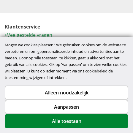
Klantenservice
Veelgestelde vragen
Contactformulier
Mogen we cookies plaatsen? We gebruiken cookies om de website te
Herroeping
verbeteren en om gepersonaliseerde inhoud en advertenties aan te
bieden. Door op 'Alle toestaan' te klikken, gaat u akkoord met het
Over ons
gebruik van alle cookies. Klik op 'Aanpassen' om te zien welke cookies
Bedrijfsgegevens
wij plaatsen. U kunt op ieder moment via ons
cookiebeleid
de
Werkwijze
toestemming wijzigen of intrekken.
Alleen noodzakelijk
Copyright © 2026
Aanpassen
disclaimer
privacy- en cookiebeleid
Alle toestaan
algemene voorwaarden