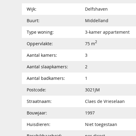
Wijk:
Delfshaven
Buurt:
Middelland
Type woning:
3-kamer appartement
2
Oppervlakte:
75 m
Aantal kamers:
3
Aantal slaapkamers:
2
Aantal badkamers:
1
Postcode:
3021JM
Straatnaam:
Claes de Vrieselaan
Bouwjaar:
1997
Huisdieren:
Niet toegestaan
Beschikbaarheid:
per direct