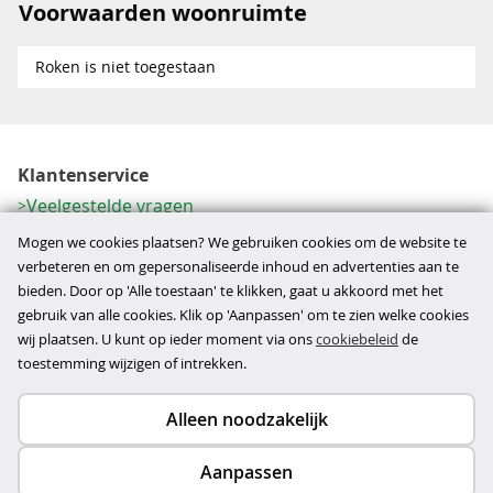
Voorwaarden woonruimte
Roken is niet toegestaan
Klantenservice
Veelgestelde vragen
Contactformulier
Mogen we cookies plaatsen? We gebruiken cookies om de website te
Herroeping
verbeteren en om gepersonaliseerde inhoud en advertenties aan te
bieden. Door op 'Alle toestaan' te klikken, gaat u akkoord met het
Over ons
gebruik van alle cookies. Klik op 'Aanpassen' om te zien welke cookies
Bedrijfsgegevens
wij plaatsen. U kunt op ieder moment via ons
cookiebeleid
de
Werkwijze
toestemming wijzigen of intrekken.
Alleen noodzakelijk
Copyright © 2026
Aanpassen
disclaimer