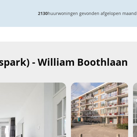
2130
huurwoningen gevonden afgelopen maand
park) - William Boothlaan