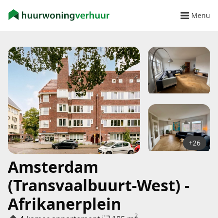
Menu
+26
Amsterdam
(Transvaalbuurt-West) -
Afrikanerplein
2