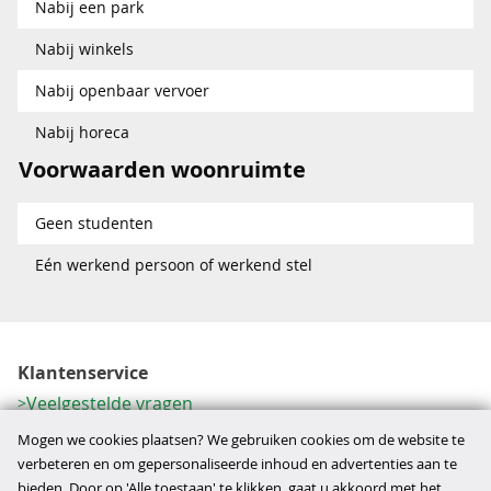
Nabij een park
Nabij winkels
Nabij openbaar vervoer
Nabij horeca
Voorwaarden woonruimte
Geen studenten
Eén werkend persoon of werkend stel
Klantenservice
Veelgestelde vragen
Contactformulier
Mogen we cookies plaatsen? We gebruiken cookies om de website te
Herroeping
verbeteren en om gepersonaliseerde inhoud en advertenties aan te
bieden. Door op 'Alle toestaan' te klikken, gaat u akkoord met het