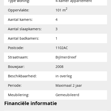
Type woning:
4-kamer appartement
2
Oppervlakte:
101 m
Aantal kamers:
4
Aantal slaapkamers:
3
Aantal badkamers:
1
Postcode:
1102AC
Straatnaam:
Bijlmerdreef
Bouwjaar:
2008
Beschikbaarheid:
in overleg
Periode:
Maximaal 2 jaar
Meubilering:
Gemeubileerd
Financiële informatie