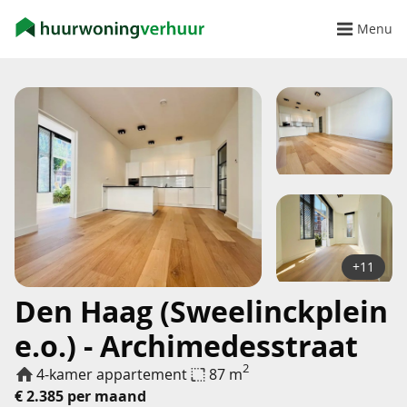
Menu
+11
Den Haag (Sweelinckplein
e.o.) - Archimedesstraat
2
4-kamer appartement
87 m
€ 2.385 per maand