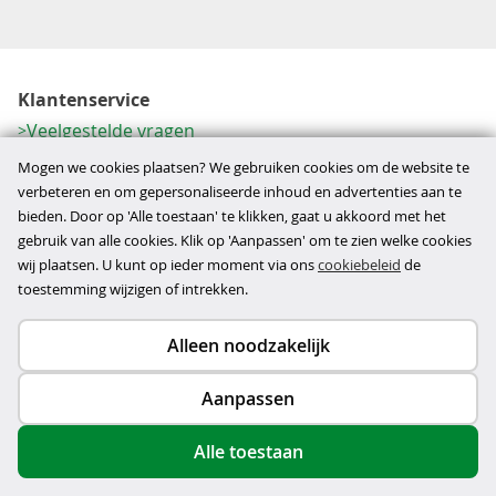
Klantenservice
Veelgestelde vragen
Contactformulier
Mogen we cookies plaatsen? We gebruiken cookies om de website te
Herroeping
verbeteren en om gepersonaliseerde inhoud en advertenties aan te
bieden. Door op 'Alle toestaan' te klikken, gaat u akkoord met het
Over ons
gebruik van alle cookies. Klik op 'Aanpassen' om te zien welke cookies
Bedrijfsgegevens
wij plaatsen. U kunt op ieder moment via ons
cookiebeleid
de
Werkwijze
toestemming wijzigen of intrekken.
Alleen noodzakelijk
Copyright © 2026
Aanpassen
disclaimer
privacy- en cookiebeleid
Alle toestaan
algemene voorwaarden