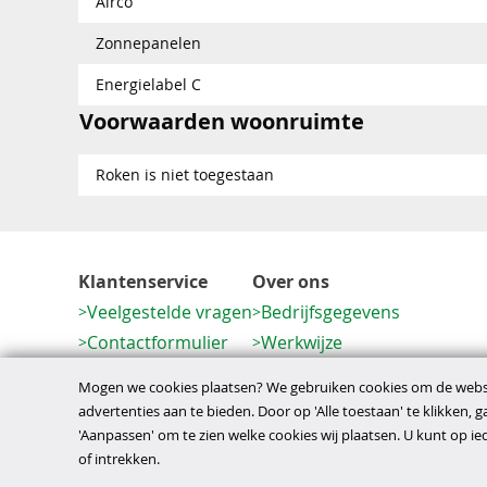
Airco
Zonnepanelen
Energielabel C
Voorwaarden woonruimte
Roken is niet toegestaan
Klantenservice
Over ons
Veelgestelde vragen
Bedrijfsgegevens
Contactformulier
Werkwijze
Herroeping
Mogen we cookies plaatsen? We gebruiken cookies om de websi
advertenties aan te bieden. Door op 'Alle toestaan' te klikken, 
'Aanpassen' om te zien welke cookies wij plaatsen. U kunt op 
disclaimer
privacy- en cookiebeleid
algem
Copyright © 2026
of intrekken.