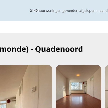
2140
huurwoningen gevonden afgelopen maand
elmonde) - Quadenoord