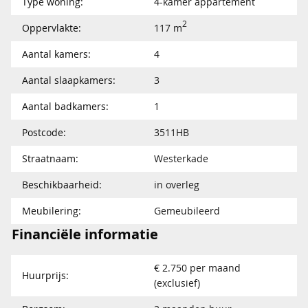
Type woning:
4-kamer appartement
2
Oppervlakte:
117 m
Aantal kamers:
4
Aantal slaapkamers:
3
Aantal badkamers:
1
Postcode:
3511HB
Straatnaam:
Westerkade
Beschikbaarheid:
in overleg
Meubilering:
Gemeubileerd
Financiële informatie
€ 2.750 per maand
Huurprijs:
(exclusief)