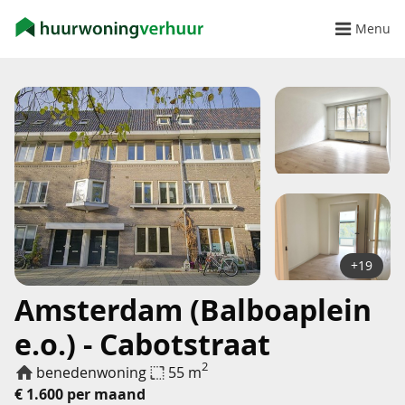
Menu
+19
Amsterdam (Balboaplein
e.o.) - Cabotstraat
2
benedenwoning
55 m
€ 1.600 per maand