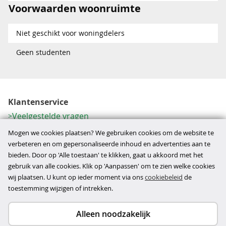
Voorwaarden woonruimte
Niet geschikt voor woningdelers
Geen studenten
Klantenservice
Veelgestelde vragen
Contactformulier
Mogen we cookies plaatsen? We gebruiken cookies om de website te
Herroeping
verbeteren en om gepersonaliseerde inhoud en advertenties aan te
bieden. Door op 'Alle toestaan' te klikken, gaat u akkoord met het
Over ons
gebruik van alle cookies. Klik op 'Aanpassen' om te zien welke cookies
Bedrijfsgegevens
wij plaatsen. U kunt op ieder moment via ons
cookiebeleid
de
Werkwijze
toestemming wijzigen of intrekken.
Alleen noodzakelijk
Copyright © 2026