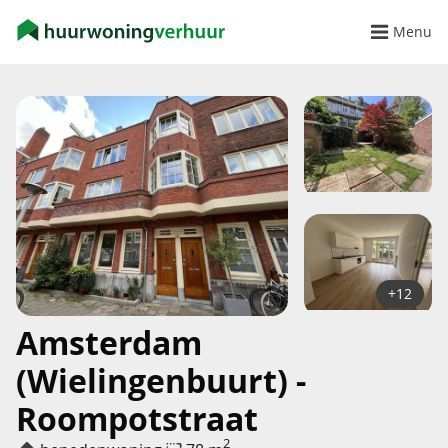
Menu
+12
Amsterdam
(Wielingenbuurt) -
Roompotstraat
2