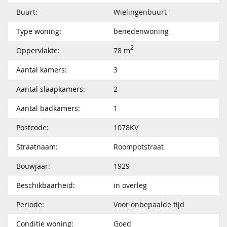
Buurt:
Wielingenbuurt
Type woning:
benedenwoning
2
Oppervlakte:
78 m
Aantal kamers:
3
Aantal slaapkamers:
2
Aantal badkamers:
1
Postcode:
1078KV
Straatnaam:
Roompotstraat
Bouwjaar:
1929
Beschikbaarheid:
in overleg
Periode:
Voor onbepaalde tijd
Conditie woning:
Goed