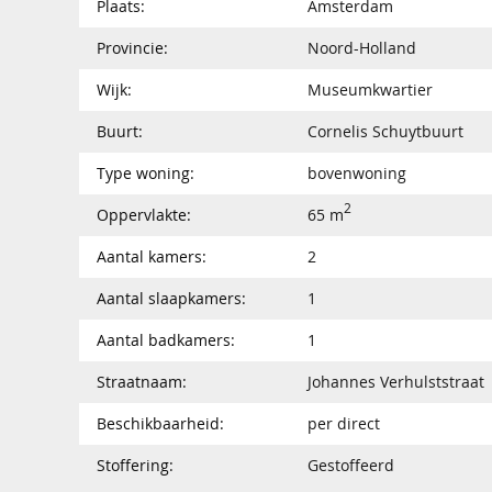
Plaats:
Amsterdam
Provincie:
Noord-Holland
Wijk:
Museumkwartier
Buurt:
Cornelis Schuytbuurt
Type woning:
bovenwoning
2
Oppervlakte:
65 m
Aantal kamers:
2
Aantal slaapkamers:
1
Aantal badkamers:
1
Straatnaam:
Johannes Verhulststraat
Beschikbaarheid:
per direct
Stoffering:
Gestoffeerd