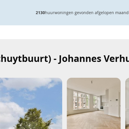
2130
huurwoningen gevonden afgelopen maand
huytbuurt) - Johannes Verhu