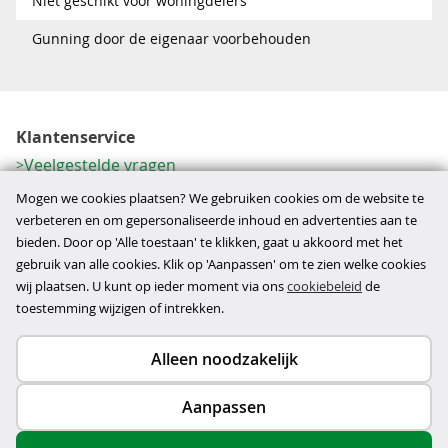
Niet geschikt voor woningdelers
Gunning door de eigenaar voorbehouden
Klantenservice
Veelgestelde vragen
Contactformulier
Mogen we cookies plaatsen? We gebruiken cookies om de website te
Herroeping
verbeteren en om gepersonaliseerde inhoud en advertenties aan te
bieden. Door op 'Alle toestaan' te klikken, gaat u akkoord met het
Over ons
gebruik van alle cookies. Klik op 'Aanpassen' om te zien welke cookies
Bedrijfsgegevens
wij plaatsen. U kunt op ieder moment via ons
cookiebeleid
de
Werkwijze
toestemming wijzigen of intrekken.
Alleen noodzakelijk
Copyright © 2026
Aanpassen
disclaimer
privacy- en cookiebeleid