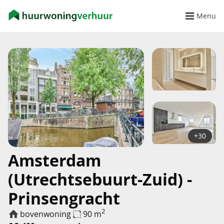
Menu
+30
Amsterdam
(Utrechtsebuurt-Zuid) -
Prinsengracht
2
bovenwoning
90 m