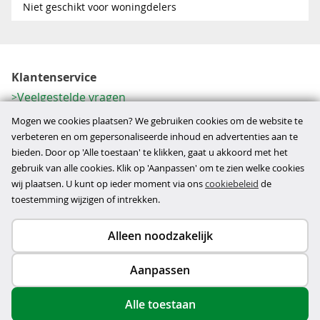
Niet geschikt voor woningdelers
Klantenservice
Veelgestelde vragen
Contactformulier
Mogen we cookies plaatsen? We gebruiken cookies om de website te
Herroeping
verbeteren en om gepersonaliseerde inhoud en advertenties aan te
bieden. Door op 'Alle toestaan' te klikken, gaat u akkoord met het
Over ons
gebruik van alle cookies. Klik op 'Aanpassen' om te zien welke cookies
Bedrijfsgegevens
wij plaatsen. U kunt op ieder moment via ons
cookiebeleid
de
Werkwijze
toestemming wijzigen of intrekken.
Alleen noodzakelijk
Copyright © 2026
Aanpassen
disclaimer
privacy- en cookiebeleid
Alle toestaan
algemene voorwaarden