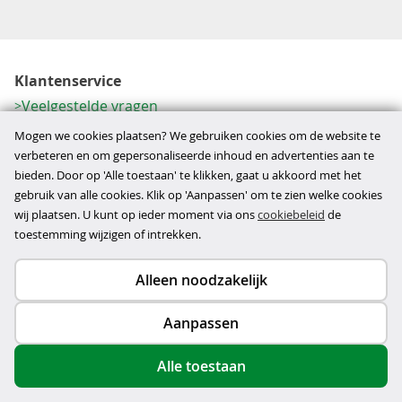
Klantenservice
Veelgestelde vragen
Contactformulier
Mogen we cookies plaatsen? We gebruiken cookies om de website te
Herroeping
verbeteren en om gepersonaliseerde inhoud en advertenties aan te
bieden. Door op 'Alle toestaan' te klikken, gaat u akkoord met het
Over ons
gebruik van alle cookies. Klik op 'Aanpassen' om te zien welke cookies
Bedrijfsgegevens
wij plaatsen. U kunt op ieder moment via ons
cookiebeleid
de
Werkwijze
toestemming wijzigen of intrekken.
Alleen noodzakelijk
Copyright © 2026
Aanpassen
disclaimer
privacy- en cookiebeleid
Alle toestaan
algemene voorwaarden